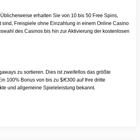
blicherweise erhalten Sie von 10 bis 50 Free Spins,
t sind, Freispiele ohne Einzahlung in einem Online Casino
Auswahl des Casinos bis hin zur Aktivierung der kostenlosen
ays zu sortieren. Dies ist zweifellos das größte
in 100% Bonus von bis zu $/€300 auf Ihre dritte
ekte und allgemeine Spieleleistung bekannt.