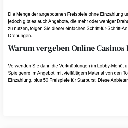
Die Menge der angebotenen Freispiele ohne Einzahlung unt
jedoch gibt es auch Angebote, die mehr oder weniger Dre
zu nutzen, folgen Sie dieser einfachen Schritt-für-Schritt
Drehungen.
Warum vergeben Online Casinos F
Verwenden Sie dann die Verknüpfungen im Lobby-Menü, um n
Spielgenre im Angebot, mit vielfältigem Material von den T
Einzahlung, plus 50 Freispiele für Starburst. Diese Anbiet