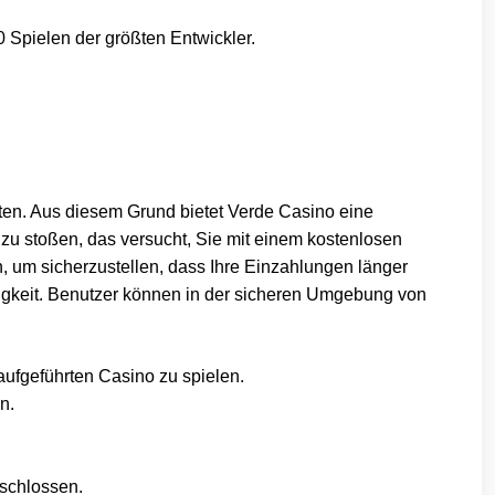
 Spielen der größten Entwickler.
ten. Aus diesem Grund bietet Verde Casino eine
 zu stoßen, das versucht, Sie mit einem kostenlosen
, um sicherzustellen, dass Ihre Einzahlungen länger
digkeit. Benutzer können in der sicheren Umgebung von
aufgeführten Casino zu spielen.
n.
schlossen.