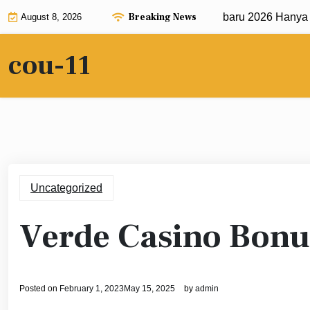
Skip
Breaking News
Kumpulan Pola Gacor Habanero Terbaru 2026 Hanya d
August 8, 2026
to
content
cou-11
Uncategorized
Verde Casino Bonu
Posted on
February 1, 2023
May 15, 2025
by
admin