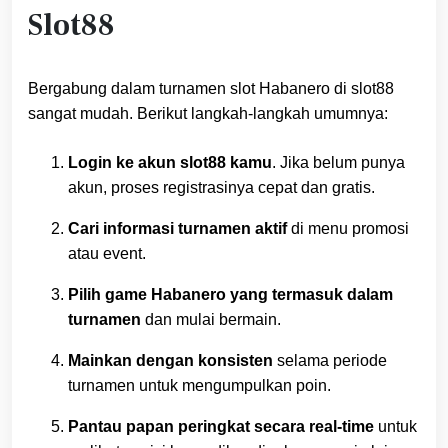
Slot88
Bergabung dalam turnamen slot Habanero di slot88
sangat mudah. Berikut langkah-langkah umumnya:
Login ke akun slot88 kamu
. Jika belum punya
akun, proses registrasinya cepat dan gratis.
Cari informasi turnamen aktif
di menu promosi
atau event.
Pilih game Habanero yang termasuk dalam
turnamen
dan mulai bermain.
Mainkan dengan konsisten
selama periode
turnamen untuk mengumpulkan poin.
Pantau papan peringkat secara real-time
untuk