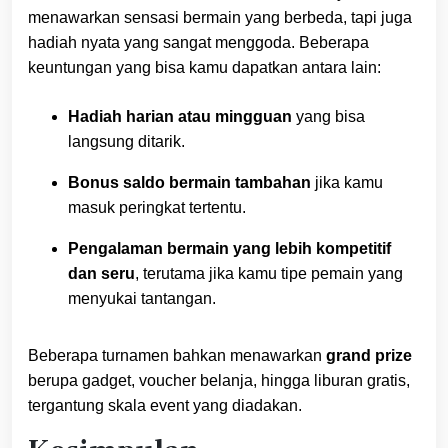
menawarkan sensasi bermain yang berbeda, tapi juga
hadiah nyata yang sangat menggoda. Beberapa
keuntungan yang bisa kamu dapatkan antara lain:
Hadiah harian atau mingguan
yang bisa
langsung ditarik.
Bonus saldo bermain tambahan
jika kamu
masuk peringkat tertentu.
Pengalaman bermain yang lebih kompetitif
dan seru
, terutama jika kamu tipe pemain yang
menyukai tantangan.
Beberapa turnamen bahkan menawarkan
grand prize
berupa gadget, voucher belanja, hingga liburan gratis,
tergantung skala event yang diadakan.