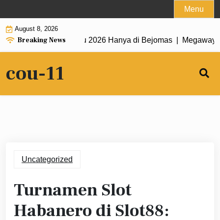
Skip
Menu
to
August 8, 2026
content
Breaking News
cor Habanero Terbaru 2026 Hanya di Bejomas |
Megaways da
cou-11
Uncategorized
Turnamen Slot
Habanero di Slot88: