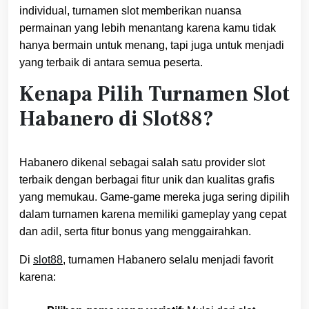
individual, turnamen slot memberikan nuansa
permainan yang lebih menantang karena kamu tidak
hanya bermain untuk menang, tapi juga untuk menjadi
yang terbaik di antara semua peserta.
Kenapa Pilih Turnamen Slot
Habanero di Slot88?
Habanero dikenal sebagai salah satu provider slot
terbaik dengan berbagai fitur unik dan kualitas grafis
yang memukau. Game-game mereka juga sering dipilih
dalam turnamen karena memiliki gameplay yang cepat
dan adil, serta fitur bonus yang menggairahkan.
Di
slot88
, turnamen Habanero selalu menjadi favorit
karena: