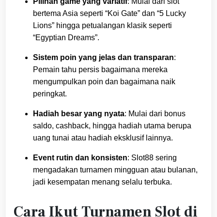
Pilihan game yang variatif
: Mulai dari slot
bertema Asia seperti “Koi Gate” dan “5 Lucky
Lions” hingga petualangan klasik seperti
“Egyptian Dreams”.
Sistem poin yang jelas dan transparan
:
Pemain tahu persis bagaimana mereka
mengumpulkan poin dan bagaimana naik
peringkat.
Hadiah besar yang nyata
: Mulai dari bonus
saldo, cashback, hingga hadiah utama berupa
uang tunai atau hadiah eksklusif lainnya.
Event rutin dan konsisten
: Slot88 sering
mengadakan turnamen mingguan atau bulanan,
jadi kesempatan menang selalu terbuka.
Cara Ikut Turnamen Slot di