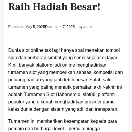
Raih Hadiah Besar!
Posted on
May 5, 2025
December 7, 2025
by
admin
Dunia slot online tak lagi hanya soal menekan tombol
spin dan berharap simbol yang sama sejajar di layar.
Kini, banyak platform judi online menghadirkan
turnamen slot yang memberikan sensasi kompetisi dan
peluang hadiah yang jauh lebih besar. Salah satu
turnamen yang paling menarik perhatian akhir-akhir ini
adalah Turnamen Slot Habanero di slot88, platform
populer yang dikenal menghadirkan provider game
kelas dunia dengan sistem yang adil dan transparan.
Turnamen ini memberikan kesempatan kepada para
pemain dari berbagai level—pemula hingga