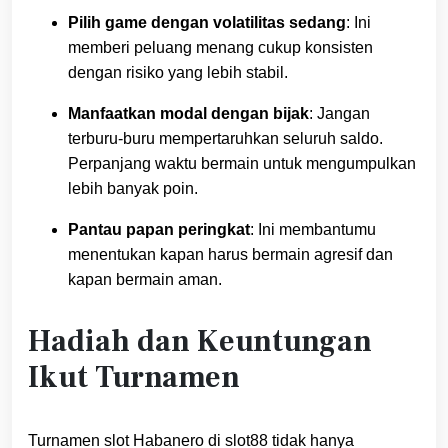
Pilih game dengan volatilitas sedang
: Ini
memberi peluang menang cukup konsisten
dengan risiko yang lebih stabil.
Manfaatkan modal dengan bijak
: Jangan
terburu-buru mempertaruhkan seluruh saldo.
Perpanjang waktu bermain untuk mengumpulkan
lebih banyak poin.
Pantau papan peringkat
: Ini membantumu
menentukan kapan harus bermain agresif dan
kapan bermain aman.
Hadiah dan Keuntungan
Ikut Turnamen
Turnamen slot Habanero di slot88 tidak hanya