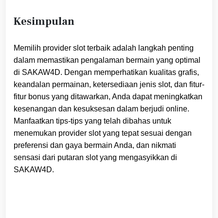
Kesimpulan
Memilih provider slot terbaik adalah langkah penting
dalam memastikan pengalaman bermain yang optimal
di SAKAW4D. Dengan memperhatikan kualitas grafis,
keandalan permainan, ketersediaan jenis slot, dan fitur-
fitur bonus yang ditawarkan, Anda dapat meningkatkan
kesenangan dan kesuksesan dalam berjudi online.
Manfaatkan tips-tips yang telah dibahas untuk
menemukan provider slot yang tepat sesuai dengan
preferensi dan gaya bermain Anda, dan nikmati
sensasi dari putaran slot yang mengasyikkan di
SAKAW4D.