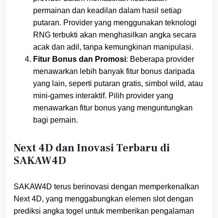
permainan dan keadilan dalam hasil setiap
putaran. Provider yang menggunakan teknologi
RNG terbukti akan menghasilkan angka secara
acak dan adil, tanpa kemungkinan manipulasi.
Fitur Bonus dan Promosi
: Beberapa provider
menawarkan lebih banyak fitur bonus daripada
yang lain, seperti putaran gratis, simbol wild, atau
mini-games interaktif. Pilih provider yang
menawarkan fitur bonus yang menguntungkan
bagi pemain.
Next 4D dan Inovasi Terbaru di
SAKAW4D
SAKAW4D terus berinovasi dengan memperkenalkan
Next 4D, yang menggabungkan elemen slot dengan
prediksi angka togel untuk memberikan pengalaman