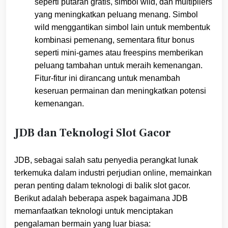
seperti putaran gratis, simbol wild, dan multipliers
yang meningkatkan peluang menang. Simbol
wild menggantikan simbol lain untuk membentuk
kombinasi pemenang, sementara fitur bonus
seperti mini-games atau freespins memberikan
peluang tambahan untuk meraih kemenangan.
Fitur-fitur ini dirancang untuk menambah
keseruan permainan dan meningkatkan potensi
kemenangan.
JDB dan Teknologi Slot Gacor
JDB, sebagai salah satu penyedia perangkat lunak
terkemuka dalam industri perjudian online, memainkan
peran penting dalam teknologi di balik slot gacor.
Berikut adalah beberapa aspek bagaimana JDB
memanfaatkan teknologi untuk menciptakan
pengalaman bermain yang luar biasa: