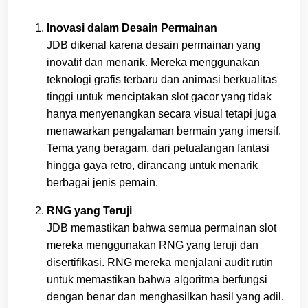
Inovasi dalam Desain Permainan
JDB dikenal karena desain permainan yang
inovatif dan menarik. Mereka menggunakan
teknologi grafis terbaru dan animasi berkualitas
tinggi untuk menciptakan slot gacor yang tidak
hanya menyenangkan secara visual tetapi juga
menawarkan pengalaman bermain yang imersif.
Tema yang beragam, dari petualangan fantasi
hingga gaya retro, dirancang untuk menarik
berbagai jenis pemain.
RNG yang Teruji
JDB memastikan bahwa semua permainan slot
mereka menggunakan RNG yang teruji dan
disertifikasi. RNG mereka menjalani audit rutin
untuk memastikan bahwa algoritma berfungsi
dengan benar dan menghasilkan hasil yang adil.