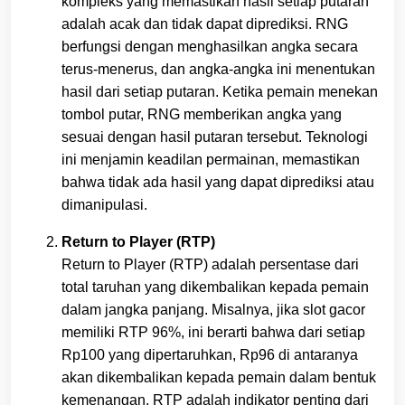
kompleks yang memastikan hasil setiap putaran
adalah acak dan tidak dapat diprediksi. RNG
berfungsi dengan menghasilkan angka secara
terus-menerus, dan angka-angka ini menentukan
hasil dari setiap putaran. Ketika pemain menekan
tombol putar, RNG memberikan angka yang
sesuai dengan hasil putaran tersebut. Teknologi
ini menjamin keadilan permainan, memastikan
bahwa tidak ada hasil yang dapat diprediksi atau
dimanipulasi.
Return to Player (RTP)
Return to Player (RTP) adalah persentase dari
total taruhan yang dikembalikan kepada pemain
dalam jangka panjang. Misalnya, jika slot gacor
memiliki RTP 96%, ini berarti bahwa dari setiap
Rp100 yang dipertaruhkan, Rp96 di antaranya
akan dikembalikan kepada pemain dalam bentuk
kemenangan. RTP adalah indikator penting dari