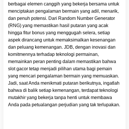
berbagai elemen canggih yang bekerja bersama untuk
menciptakan pengalaman bermain yang adil, menarik,
dan penuh potensi. Dari Random Number Generator
(RNG) yang memastikan hasil putaran yang acak
hingga fitur bonus yang menggugah selera, setiap
aspek dirancang untuk memaksimalkan kesenangan
dan peluang kemenangan. JDB, dengan inovasi dan
komitmennya terhadap teknologi permainan,
memainkan peran penting dalam memastikan bahwa
slot gacor tetap menjadi pilihan utama bagi pemain
yang mencari pengalaman bermain yang memuaskan.
Jadi, saat Anda menikmati putaran berikutnya, ingatlah
bahwa di balik setiap kemenangan, terdapat teknologi
mutakhir yang bekerja tanpa henti untuk membawa
Anda pada petualangan perjudian yang tak terlupakan.