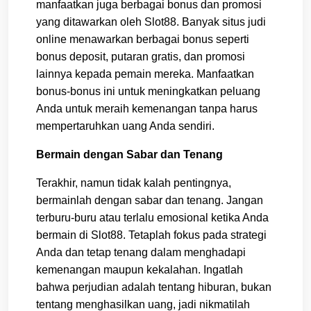
manfaatkan juga berbagai bonus dan promosi
yang ditawarkan oleh Slot88. Banyak situs judi
online menawarkan berbagai bonus seperti
bonus deposit, putaran gratis, dan promosi
lainnya kepada pemain mereka. Manfaatkan
bonus-bonus ini untuk meningkatkan peluang
Anda untuk meraih kemenangan tanpa harus
mempertaruhkan uang Anda sendiri.
Bermain dengan Sabar dan Tenang
Terakhir, namun tidak kalah pentingnya,
bermainlah dengan sabar dan tenang. Jangan
terburu-buru atau terlalu emosional ketika Anda
bermain di Slot88. Tetaplah fokus pada strategi
Anda dan tetap tenang dalam menghadapi
kemenangan maupun kekalahan. Ingatlah
bahwa perjudian adalah tentang hiburan, bukan
tentang menghasilkan uang, jadi nikmatilah