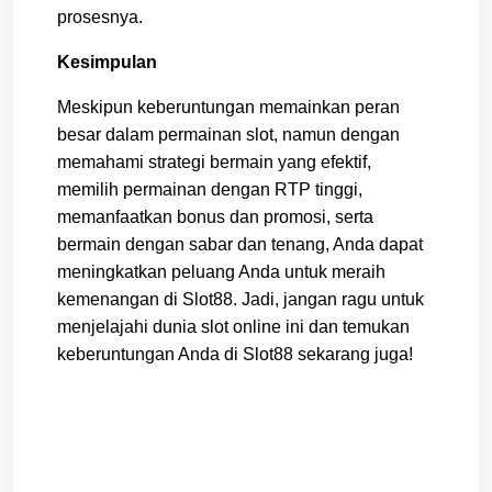
prosesnya.
Kesimpulan
Meskipun keberuntungan memainkan peran
besar dalam permainan slot, namun dengan
memahami strategi bermain yang efektif,
memilih permainan dengan RTP tinggi,
memanfaatkan bonus dan promosi, serta
bermain dengan sabar dan tenang, Anda dapat
meningkatkan peluang Anda untuk meraih
kemenangan di Slot88. Jadi, jangan ragu untuk
menjelajahi dunia slot online ini dan temukan
keberuntungan Anda di Slot88 sekarang juga!