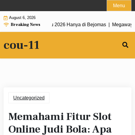
Skip
Menu
to
August 6, 2026
content
Breaking News
acor Habanero Terbaru 2026 Hanya di Bejomas |
Megaways da
cou-11
Uncategorized
Memahami Fitur Slot
Online Judi Bola: Apa