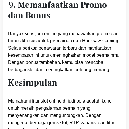
9. Memanfaatkan Promo
dan Bonus
Banyak situs judi online yang menawarkan promo dan
bonus khusus untuk permainan dari Hacksaw Gaming.
Selalu periksa penawaran terbaru dan manfaatkan
kesempatan ini untuk meningkatkan modal bermainmu.
Dengan bonus tambahan, kamu bisa mencoba
berbagai slot dan meningkatkan peluang menang.
Kesimpulan
Memahami fitur slot online di judi bola adalah kunci
untuk meraih pengalaman bermain yang
menyenangkan dan menguntungkan. Dengan
mengenal berbagai jenis slot, RTP, varians, dan fitur