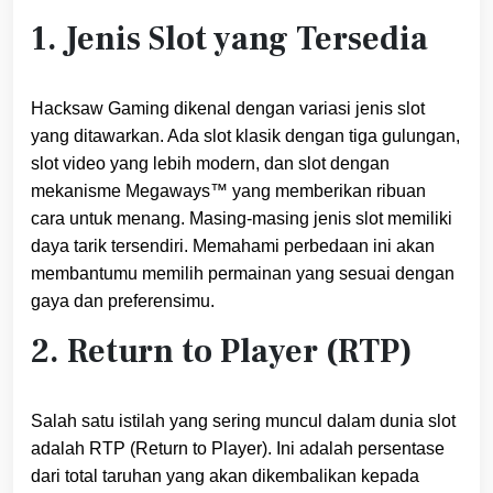
1. Jenis Slot yang Tersedia
Hacksaw Gaming dikenal dengan variasi jenis slot
yang ditawarkan. Ada slot klasik dengan tiga gulungan,
slot video yang lebih modern, dan slot dengan
mekanisme Megaways™ yang memberikan ribuan
cara untuk menang. Masing-masing jenis slot memiliki
daya tarik tersendiri. Memahami perbedaan ini akan
membantumu memilih permainan yang sesuai dengan
gaya dan preferensimu.
2. Return to Player (RTP)
Salah satu istilah yang sering muncul dalam dunia slot
adalah RTP (Return to Player). Ini adalah persentase
dari total taruhan yang akan dikembalikan kepada