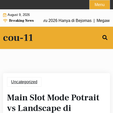
Skip
Menu
to
August 9, 2026
content
Breaking News
Gacor Habanero Terbaru 2026 Hanya di Bejomas |
Megaways 
cou-11
Uncategorized
Main Slot Mode Potrait
vs Landscape di