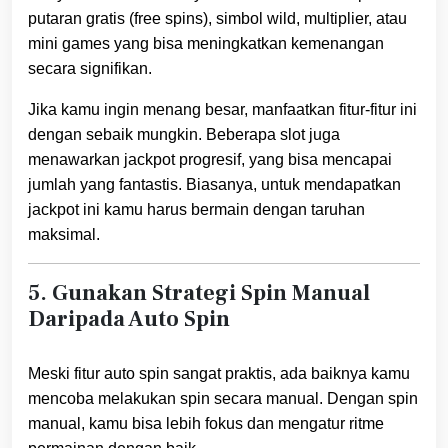
putaran gratis (free spins), simbol wild, multiplier, atau
mini games yang bisa meningkatkan kemenangan
secara signifikan.
Jika kamu ingin menang besar, manfaatkan fitur-fitur ini
dengan sebaik mungkin. Beberapa slot juga
menawarkan jackpot progresif, yang bisa mencapai
jumlah yang fantastis. Biasanya, untuk mendapatkan
jackpot ini kamu harus bermain dengan taruhan
maksimal.
5. Gunakan Strategi Spin Manual
Daripada Auto Spin
Meski fitur auto spin sangat praktis, ada baiknya kamu
mencoba melakukan spin secara manual. Dengan spin
manual, kamu bisa lebih fokus dan mengatur ritme