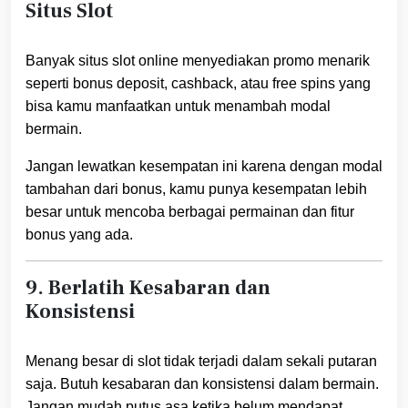
Situs Slot
Banyak situs slot online menyediakan promo menarik
seperti bonus deposit, cashback, atau free spins yang
bisa kamu manfaatkan untuk menambah modal
bermain.
Jangan lewatkan kesempatan ini karena dengan modal
tambahan dari bonus, kamu punya kesempatan lebih
besar untuk mencoba berbagai permainan dan fitur
bonus yang ada.
9. Berlatih Kesabaran dan
Konsistensi
Menang besar di slot tidak terjadi dalam sekali putaran
saja. Butuh kesabaran dan konsistensi dalam bermain.
Jangan mudah putus asa ketika belum mendapat