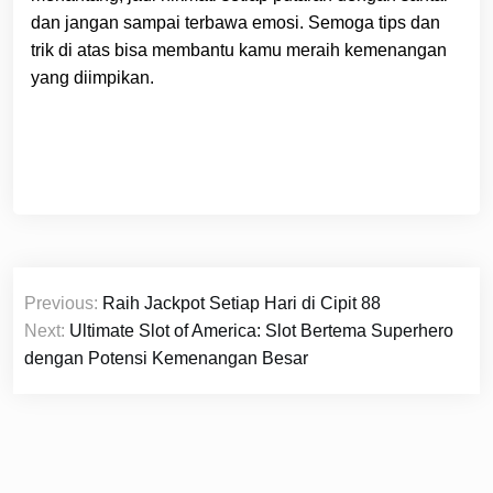
dan jangan sampai terbawa emosi. Semoga tips dan
trik di atas bisa membantu kamu meraih kemenangan
yang diimpikan.
Post
Previous:
Raih Jackpot Setiap Hari di Cipit 88
navigation
Next:
Ultimate Slot of America: Slot Bertema Superhero
dengan Potensi Kemenangan Besar