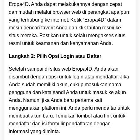
Eropa4D. Anda dapat melakukannya dengan cepat
dan mudah melalui browser web di perangkat apa pun
yang terhubung ke internet. Ketik “Eropa4D” dalam
mesin pencari favorit Anda dan klik tautan resmi ke
situs mereka. Pastikan untuk selalu mengakses situs
resmi untuk keamanan dan kenyamanan Anda.
Langkah 2: Pilih Opsi Login atau Daftar
Setelah sampai di situs web Eropa4D, Anda akan
disambut dengan opsi untuk login atau mendaftar. Jika
Anda sudah memiliki akun, cukup masukkan nama
pengguna dan kata sandi Anda untuk masuk ke akun
Anda. Namun, jika Anda baru pertama kali
menggunakan platform ini, Anda perlu mendaftar untuk
membuat akun baru. Temukan tombol atau link untuk
mendaftar dan isi formulir pendaftaran dengan
informasi yang diminta.