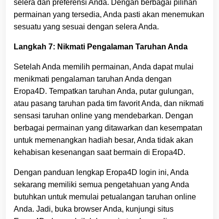
selera dan preferensi Anda. Dengan berbagai pilihan
permainan yang tersedia, Anda pasti akan menemukan
sesuatu yang sesuai dengan selera Anda.
Langkah 7: Nikmati Pengalaman Taruhan Anda
Setelah Anda memilih permainan, Anda dapat mulai
menikmati pengalaman taruhan Anda dengan
Eropa4D. Tempatkan taruhan Anda, putar gulungan,
atau pasang taruhan pada tim favorit Anda, dan nikmati
sensasi taruhan online yang mendebarkan. Dengan
berbagai permainan yang ditawarkan dan kesempatan
untuk memenangkan hadiah besar, Anda tidak akan
kehabisan kesenangan saat bermain di Eropa4D.
Dengan panduan lengkap Eropa4D login ini, Anda
sekarang memiliki semua pengetahuan yang Anda
butuhkan untuk memulai petualangan taruhan online
Anda. Jadi, buka browser Anda, kunjungi situs