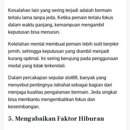
Kesalahan lain yang sering terjadi adalah bermain
terlalu lama tanpa jeda. Ketika pemain terlalu fokus
dalam waktu panjang, kemampuan mengambil
keputusan bisa menurun.
Kelelahan mental membuat pemain lebih sulit berpikir
jernih, sehingga keputusan yang diambil menjadi
kurang optimal. Ini sering berujung pada penggunaan
modal yang tidak terkendali.
Dalam percakapan seputar slot88, banyak yang
menyebut pentingnya istirahat sebagai bagian dari
menjaga kualitas pengalaman bermain. Jeda singkat
bisa membantu mengembalikan fokus dan
keseimbangan.
5. Mengabaikan Faktor Hiburan