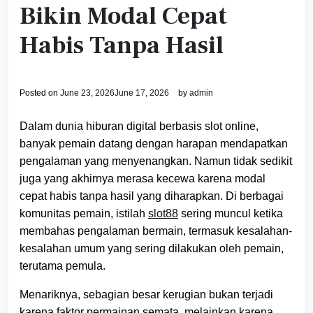
Bikin Modal Cepat
Habis Tanpa Hasil
Posted on
June 23, 2026
June 17, 2026
by
admin
Dalam dunia hiburan digital berbasis slot online,
banyak pemain datang dengan harapan mendapatkan
pengalaman yang menyenangkan. Namun tidak sedikit
juga yang akhirnya merasa kecewa karena modal
cepat habis tanpa hasil yang diharapkan. Di berbagai
komunitas pemain, istilah
slot88
sering muncul ketika
membahas pengalaman bermain, termasuk kesalahan-
kesalahan umum yang sering dilakukan oleh pemain,
terutama pemula.
Menariknya, sebagian besar kerugian bukan terjadi
karena faktor permainan semata, melainkan karena