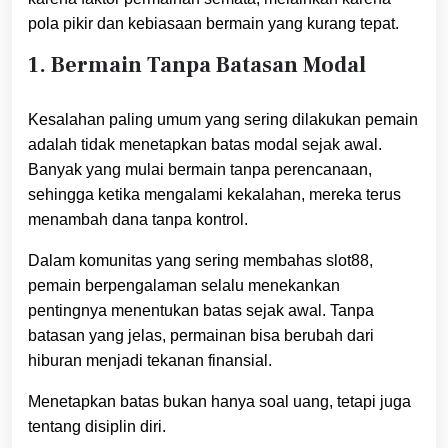
pola pikir dan kebiasaan bermain yang kurang tepat.
1. Bermain Tanpa Batasan Modal
Kesalahan paling umum yang sering dilakukan pemain
adalah tidak menetapkan batas modal sejak awal.
Banyak yang mulai bermain tanpa perencanaan,
sehingga ketika mengalami kekalahan, mereka terus
menambah dana tanpa kontrol.
Dalam komunitas yang sering membahas slot88,
pemain berpengalaman selalu menekankan
pentingnya menentukan batas sejak awal. Tanpa
batasan yang jelas, permainan bisa berubah dari
hiburan menjadi tekanan finansial.
Menetapkan batas bukan hanya soal uang, tetapi juga
tentang disiplin diri.